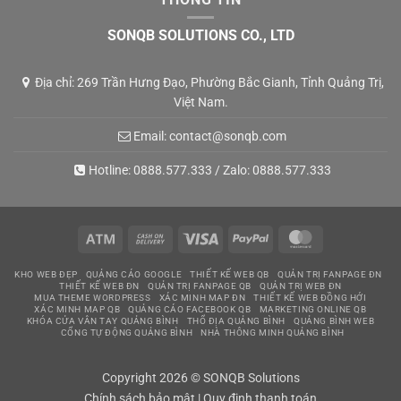
SONQB SOLUTIONS CO., LTD
Địa chỉ: 269 Trần Hưng Đạo, Phường Bắc Gianh, Tỉnh Quảng Trị,
Việt Nam.
Email:
contact@sonqb.com
Hotline:
0888.577.333
/ Zalo:
0888.577.333
Atm
Cash
Visa
PayPal
MasterCard
On
KHO WEB ĐẸP
QUẢNG CÁO GOOGLE
THIẾT KẾ WEB QB
QUẢN TRỊ FANPAGE ĐN
Delivery
THIẾT KẾ WEB ĐN
QUẢN TRỊ FANPAGE QB
QUẢN TRỊ WEB ĐN
MUA THEME WORDPRESS
XÁC MINH MAP ĐN
THIẾT KẾ WEB ĐỒNG HỚI
XÁC MINH MAP QB
QUẢNG CÁO FACEBOOK QB
MARKETING ONLINE QB
KHÓA CỬA VÂN TAY QUẢNG BÌNH
THỔ ĐỊA QUẢNG BÌNH
QUẢNG BÌNH WEB
CỔNG TỰ ĐỘNG QUẢNG BÌNH
NHÀ THÔNG MINH QUẢNG BÌNH
Copyright 2026 © SONQB Solutions
Chính sách bảo mật
|
Quy định thanh toán