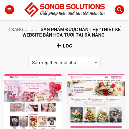
Bỏ
qua
nội
dung
TRANG CHỦ
/
SẢN PHẨM ĐƯỢC GẮN THẺ “THIẾT KẾ
WEBSITE BÁN HOA TƯƠI TẠI ĐÀ NẴNG”
LỌC