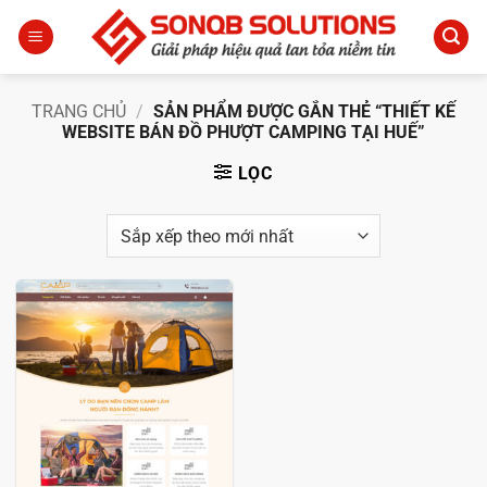
Bỏ
qua
nội
dung
TRANG CHỦ
/
SẢN PHẨM ĐƯỢC GẮN THẺ “THIẾT KẾ
WEBSITE BÁN ĐỒ PHƯỢT CAMPING TẠI HUẾ”
LỌC