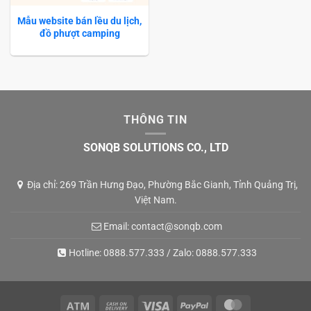
Mẫu website bán lều du lịch,
đồ phượt camping
THÔNG TIN
SONQB SOLUTIONS CO., LTD
Địa chỉ: 269 Trần Hưng Đạo, Phường Bắc Gianh, Tỉnh Quảng Trị,
Việt Nam.
Email:
contact@sonqb.com
Hotline:
0888.577.333
/ Zalo:
0888.577.333
Atm
Cash
Visa
PayPal
MasterCard