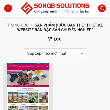
Bỏ
qua
nội
dung
TRANG CHỦ
/
SẢN PHẨM ĐƯỢC GẮN THẺ “THIẾT KẾ
WEBSITE BÁN ĐẶC SẢN CHUYÊN NGHIỆP”
LỌC