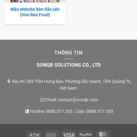
Mẫu website bán đặc sản
(Hoa Ban Food)
THÔNG TIN
SONQB SOLUTIONS CO., LTD
Địa chỉ: 269 Trần Hưng Đạo, Phường Bắc Gianh, Tỉnh Quảng Trị,
Việt Nam.
Email:
contact@sonqb.com
Hotline:
0888.577.333
/ Zalo:
0888.577.333
Atm
Cash
Visa
PayPal
MasterCard