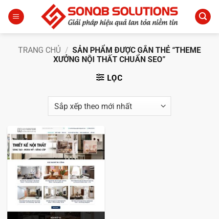
Bỏ
qua
nội
dung
TRANG CHỦ
/
SẢN PHẨM ĐƯỢC GẮN THẺ “THEME
XƯỞNG NỘI THẤT CHUẨN SEO”
LỌC