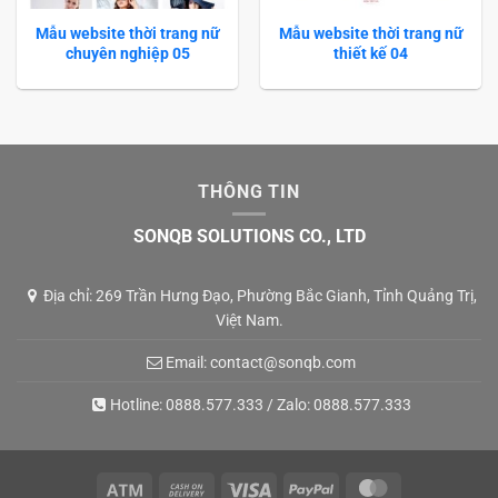
Mẫu website thời trang nữ
Mẫu website thời trang nữ
chuyên nghiệp 05
thiết kế 04
THÔNG TIN
SONQB SOLUTIONS CO., LTD
Địa chỉ: 269 Trần Hưng Đạo, Phường Bắc Gianh, Tỉnh Quảng Trị,
Việt Nam.
Email:
contact@sonqb.com
Hotline:
0888.577.333
/ Zalo:
0888.577.333
Atm
Cash
Visa
PayPal
MasterCard