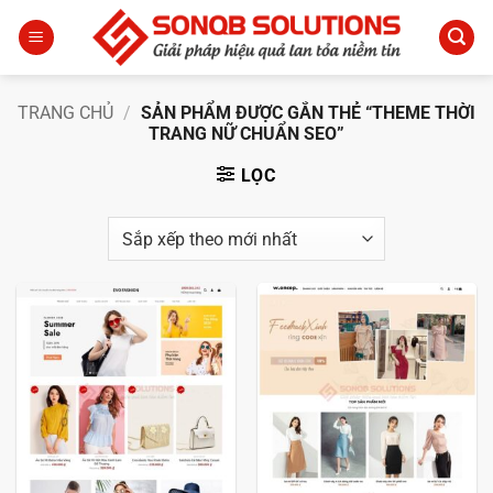
Bỏ
qua
nội
dung
TRANG CHỦ
/
SẢN PHẨM ĐƯỢC GẮN THẺ “THEME THỜI
TRANG NỮ CHUẨN SEO”
LỌC