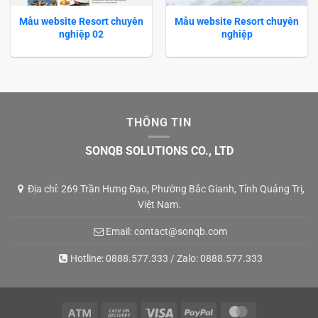
Mẫu website Resort chuyên
Mẫu website Resort chuyên
nghiệp 02
nghiệp
THÔNG TIN
SONQB SOLUTIONS CO., LTD
Địa chỉ: 269 Trần Hưng Đạo, Phường Bắc Gianh, Tỉnh Quảng Trị,
Việt Nam.
Email:
contact@sonqb.com
Hotline:
0888.577.333
/ Zalo:
0888.577.333
Atm
Cash
Visa
PayPal
MasterCard