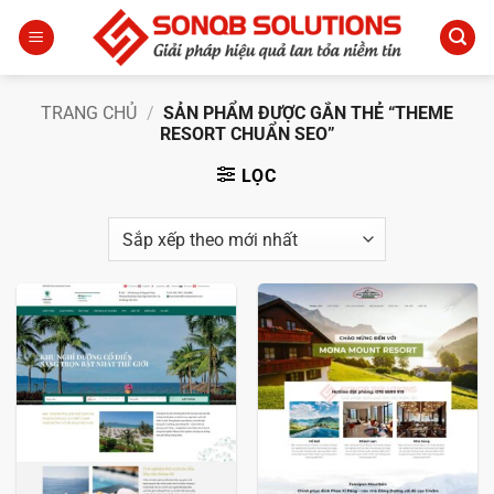
Bỏ
qua
nội
dung
TRANG CHỦ
/
SẢN PHẨM ĐƯỢC GẮN THẺ “THEME
RESORT CHUẨN SEO”
LỌC