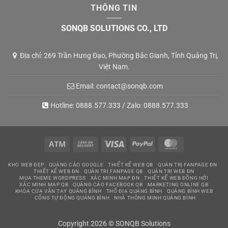
THÔNG TIN
SONQB SOLUTIONS CO., LTD
Địa chỉ: 269 Trần Hưng Đạo, Phường Bắc Gianh, Tỉnh Quảng Trị,
Việt Nam.
Email:
contact@sonqb.com
Hotline:
0888.577.333
/ Zalo:
0888.577.333
Atm
Cash
Visa
PayPal
MasterCard
On
KHO WEB ĐẸP
QUẢNG CÁO GOOGLE
THIẾT KẾ WEB QB
QUẢN TRỊ FANPAGE ĐN
Delivery
THIẾT KẾ WEB ĐN
QUẢN TRỊ FANPAGE QB
QUẢN TRỊ WEB ĐN
MUA THEME WORDPRESS
XÁC MINH MAP ĐN
THIẾT KẾ WEB ĐỒNG HỚI
XÁC MINH MAP QB
QUẢNG CÁO FACEBOOK QB
MARKETING ONLINE QB
KHÓA CỬA VÂN TAY QUẢNG BÌNH
THỔ ĐỊA QUẢNG BÌNH
QUẢNG BÌNH WEB
CỔNG TỰ ĐỘNG QUẢNG BÌNH
NHÀ THÔNG MINH QUẢNG BÌNH
Copyright 2026 © SONQB Solutions