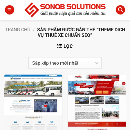
Bỏ
qua
nội
dung
TRANG CHỦ
/
SẢN PHẨM ĐƯỢC GẮN THẺ “THEME DỊCH
VỤ THUÊ XE CHUẨN SEO”
LỌC