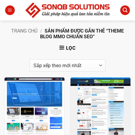
Bỏ
qua
nội
dung
TRANG CHỦ
/
SẢN PHẨM ĐƯỢC GẮN THẺ “THEME
BLOG MMO CHUẨN SEO”
LỌC