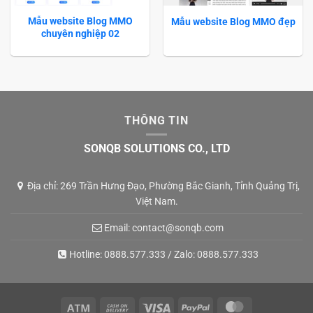
Mẫu website Blog MMO
Mẫu website Blog MMO đẹp
chuyên nghiệp 02
THÔNG TIN
SONQB SOLUTIONS CO., LTD
Địa chỉ: 269 Trần Hưng Đạo, Phường Bắc Gianh, Tỉnh Quảng Trị,
Việt Nam.
Email:
contact@sonqb.com
Hotline:
0888.577.333
/ Zalo:
0888.577.333
Atm
Cash
Visa
PayPal
MasterCard