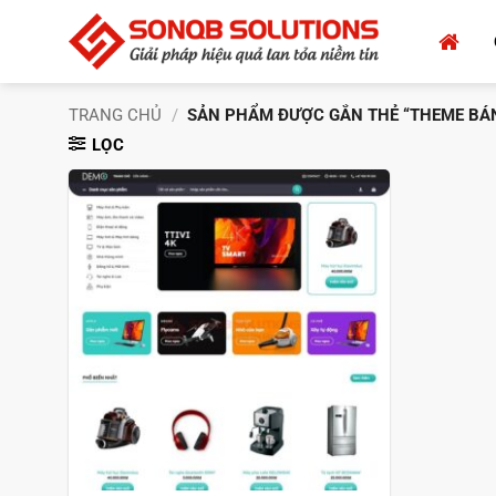
Bỏ
qua
nội
dung
TRANG CHỦ
/
SẢN PHẨM ĐƯỢC GẮN THẺ “THEME BÁN
LỌC