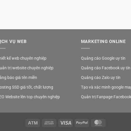
ỊCH VỤ WEB
MARKETING ONLINE
hiết kế web chuyên nghiệp
Quảng cáo Google uy tín
uản trị website chuyên nghiệp
Quảng cáo Facebook uy tín
ảng báo giá tên miền
Quảng cáo Zalo uy tín
osting SSD giá tốt, chất lượng
Tạo và xác minh google ma
EO Website lên top chuyên nghiệp
Quản trị Fanpage Faceboo
Atm
Cash
Visa
PayPal
MasterCard
On