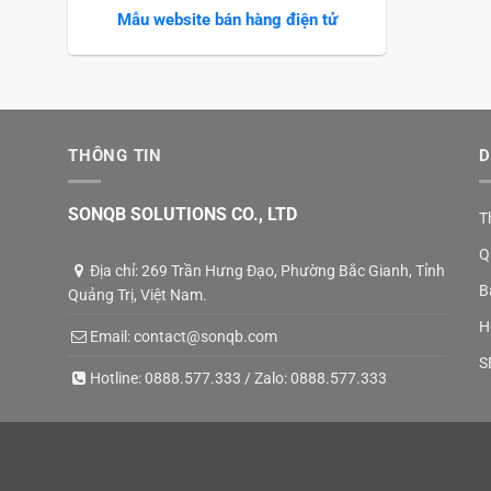
Mẫu website bán hàng điện tử
THÔNG TIN
D
SONQB SOLUTIONS CO., LTD
T
Q
Địa chỉ: 269 Trần Hưng Đạo, Phường Bắc Gianh, Tỉnh
B
Quảng Trị, Việt Nam.
H
Email:
contact@sonqb.com
S
Hotline:
0888.577.333
/ Zalo:
0888.577.333