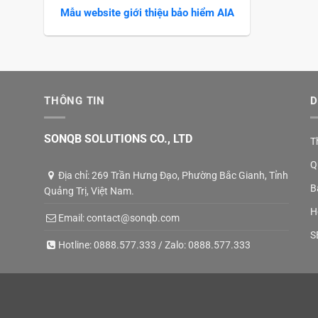
Mẫu website giới thiệu bảo hiểm AIA
THÔNG TIN
D
SONQB SOLUTIONS CO., LTD
T
Q
Địa chỉ: 269 Trần Hưng Đạo, Phường Bắc Gianh, Tỉnh
B
Quảng Trị, Việt Nam.
H
Email:
contact@sonqb.com
S
Hotline:
0888.577.333
/ Zalo:
0888.577.333