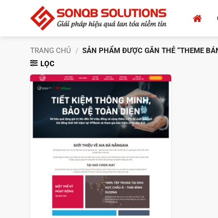
Bỏ
qua
nội
dung
TRANG CHỦ
/
SẢN PHẨM ĐƯỢC GẮN THẺ “THEME BÁN
LỌC