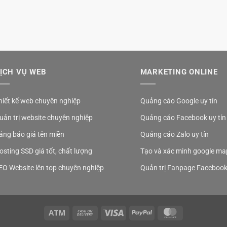
ỊCH VỤ WEB
MARKETING ONLINE
hiết kế web chuyên nghiệp
Quảng cáo Google uy tín
uản trị website chuyên nghiệp
Quảng cáo Facebook uy tín
ảng báo giá tên miền
Quảng cáo Zalo uy tín
osting SSD giá tốt, chất lượng
Tạo và xác minh google ma
EO Website lên top chuyên nghiệp
Quản trị Fanpage Faceboo
Atm
Cash
Visa
PayPal
MasterCard
On