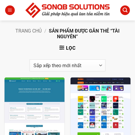
Bỏ
qua
nội
dung
TRANG CHỦ
/
SẢN PHẨM ĐƯỢC GẮN THẺ “TÀI
NGUYÊN”
LỌC