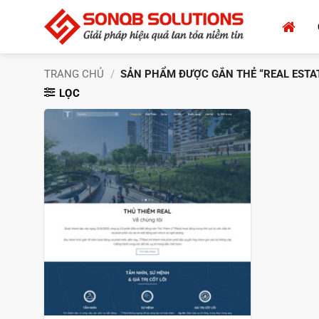
Bỏ
qua
nội
dung
TRANG CHỦ
/
SẢN PHẨM ĐƯỢC GẮN THẺ “REAL ESTA
LỌC