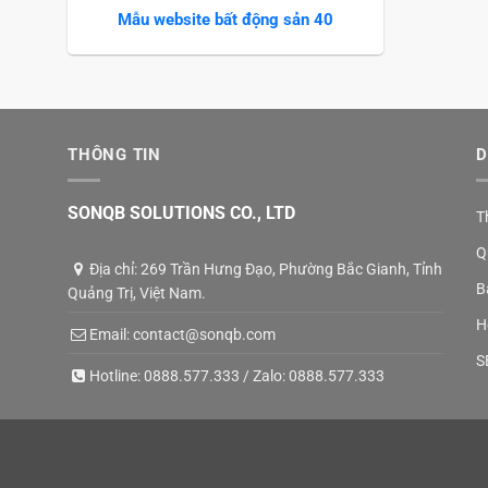
Mẫu website bất động sản 40
THÔNG TIN
D
SONQB SOLUTIONS CO., LTD
T
Q
Địa chỉ: 269 Trần Hưng Đạo, Phường Bắc Gianh, Tỉnh
B
Quảng Trị, Việt Nam.
H
Email:
contact@sonqb.com
S
Hotline:
0888.577.333
/ Zalo:
0888.577.333