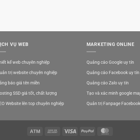
ỊCH VỤ WEB
MARKETING ONLINE
hiết kế web chuyên nghiệp
Quảng cáo Google uy tín
uản trị website chuyên nghiệp
Quảng cáo Facebook uy tín
ảng báo giá tên miền
Quảng cáo Zalo uy tín
osting SSD giá tốt, chất lượng
Tạo và xác minh google ma
EO Website lên top chuyên nghiệp
Quản trị Fanpage Faceboo
Atm
Cash
Visa
PayPal
MasterCard
On