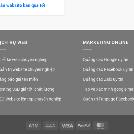
ẫu website bán quà tết
ỊCH VỤ WEB
MARKETING ONLINE
hiết kế web chuyên nghiệp
Quảng cáo Google uy tín
uản trị website chuyên nghiệp
Quảng cáo Facebook uy tín
ảng báo giá tên miền
Quảng cáo Zalo uy tín
osting SSD giá tốt, chất lượng
Tạo và xác minh google ma
EO Website lên top chuyên nghiệp
Quản trị Fanpage Faceboo
Atm
Cash
Visa
PayPal
MasterCard
On