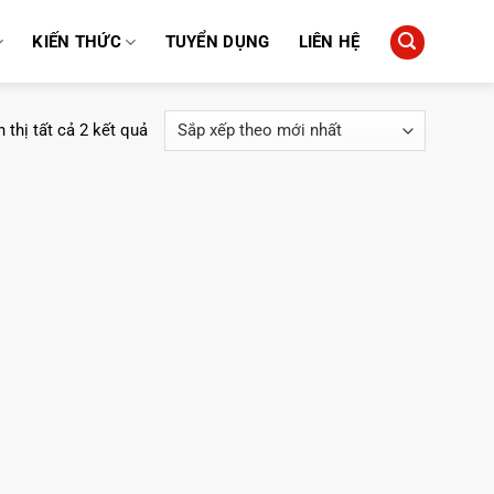
KIẾN THỨC
TUYỂN DỤNG
LIÊN HỆ
Đã
 thị tất cả 2 kết quả
sắp
xếp
theo
mới
nhất