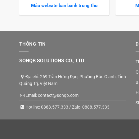
Mẫu website bán bánh trung thu
M
THÔNG TIN
D
SONQB SOLUTIONS CO., LTD
T
Q
Địa chỉ: 269 Trần Hưng Đạo, Phường Bắc Gianh, Tỉnh
B
Quảng Trị, Việt Nam.
H
Email:
contact@sonqb.com
S
Hotline:
0888.577.333
/ Zalo:
0888.577.333