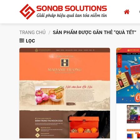
Bỏ
qua
nội
dung
TRANG CHỦ
/
SẢN PHẨM ĐƯỢC GẮN THẺ “QUÀ TẾT”
LỌC