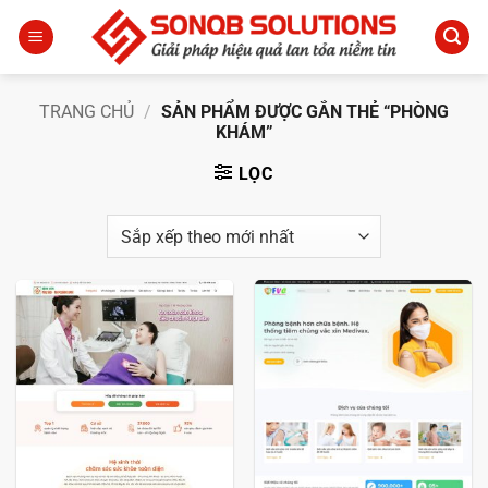
Bỏ
qua
nội
dung
TRANG CHỦ
/
SẢN PHẨM ĐƯỢC GẮN THẺ “PHÒNG
KHÁM”
LỌC