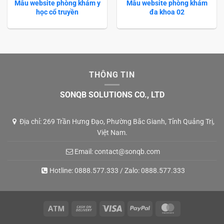
Mẫu website phòng khám y
Mẫu website phòng khám
học cổ truyền
đa khoa 02
THÔNG TIN
SONQB SOLUTIONS CO., LTD
Địa chỉ: 269 Trần Hưng Đạo, Phường Bắc Gianh, Tỉnh Quảng Trị,
Việt Nam.
Email:
contact@sonqb.com
Hotline:
0888.577.333
/ Zalo:
0888.577.333
Atm
Cash
Visa
PayPal
MasterCard
On