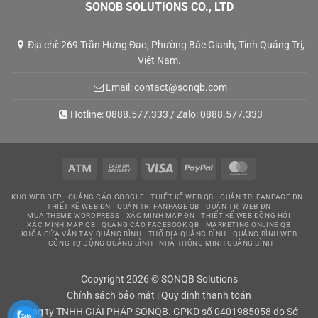
SONQB SOLUTIONS CO., LTD
Địa chỉ: 269 Trần Hưng Đạo, Phường Bắc Gianh, Tỉnh Quảng Trị,
Việt Nam.
Email:
contact@sonqb.com
Hotline:
0888.577.333
/ Zalo:
0888.577.333
Atm
Cash
Visa
PayPal
MasterCard
On
KHO WEB ĐẸP
QUẢNG CÁO GOOGLE
THIẾT KẾ WEB QB
QUẢN TRỊ FANPAGE ĐN
Delivery
THIẾT KẾ WEB ĐN
QUẢN TRỊ FANPAGE QB
QUẢN TRỊ WEB ĐN
MUA THEME WORDPRESS
XÁC MINH MAP ĐN
THIẾT KẾ WEB ĐỒNG HỚI
XÁC MINH MAP QB
QUẢNG CÁO FACEBOOK QB
MARKETING ONLINE QB
KHÓA CỬA VÂN TAY QUẢNG BÌNH
THỔ ĐỊA QUẢNG BÌNH
QUẢNG BÌNH WEB
CỔNG TỰ ĐỘNG QUẢNG BÌNH
NHÀ THÔNG MINH QUẢNG BÌNH
Copyright 2026 © SONQB Solutions
Chính sách bảo mật
|
Quy định thanh toán
Công ty TNHH GIẢI PHÁP SONQB. GPKD số 0401985058 do Sở