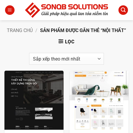
Bỏ
qua
nội
dung
TRANG CHỦ
/
SẢN PHẨM ĐƯỢC GẮN THẺ “NỘI THẤT”
LỌC