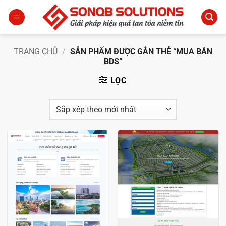
Bỏ
qua
nội
dung
TRANG CHỦ
/
SẢN PHẨM ĐƯỢC GẮN THẺ “MUA BÁN
BDS”
LỌC