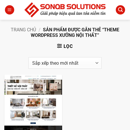
Bỏ
qua
nội
dung
TRANG CHỦ
/
SẢN PHẨM ĐƯỢC GẮN THẺ “THEME
WORDPRESS XƯỞNG NỘI THẤT”
LỌC