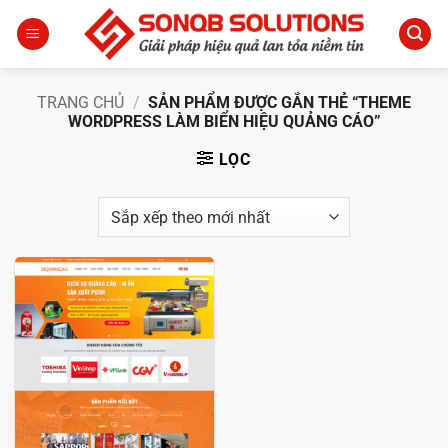
Bỏ
qua
nội
dung
TRANG CHỦ
/
SẢN PHẨM ĐƯỢC GẮN THẺ “THEME
WORDPRESS LÀM BIỂN HIỆU QUẢNG CÁO”
LỌC