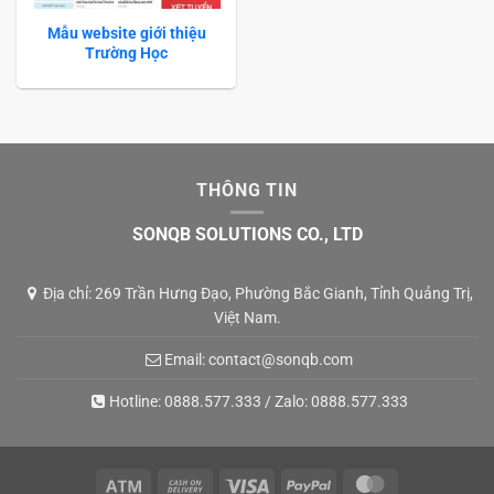
Mẫu website giới thiệu
Trường Học
THÔNG TIN
SONQB SOLUTIONS CO., LTD
Địa chỉ: 269 Trần Hưng Đạo, Phường Bắc Gianh, Tỉnh Quảng Trị,
Việt Nam.
Email:
contact@sonqb.com
Hotline:
0888.577.333
/ Zalo:
0888.577.333
Atm
Cash
Visa
PayPal
MasterCard