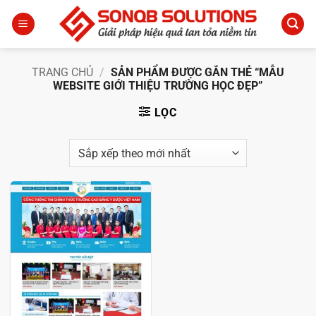
Bỏ
qua
nội
dung
TRANG CHỦ
/
SẢN PHẨM ĐƯỢC GẮN THẺ “MẪU
WEBSITE GIỚI THIỆU TRƯỜNG HỌC ĐẸP”
LỌC