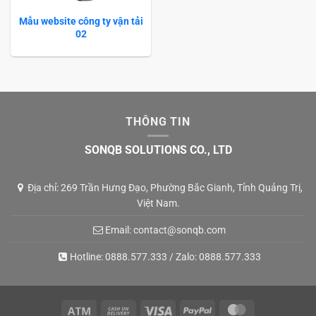
Mẫu website công ty vận tải
02
THÔNG TIN
SONQB SOLUTIONS CO., LTD
Địa chỉ: 269 Trần Hưng Đạo, Phường Bắc Gianh, Tỉnh Quảng Trị,
Việt Nam.
Email:
contact@sonqb.com
Hotline:
0888.577.333
/ Zalo:
0888.577.333
Atm
Cash
Visa
PayPal
MasterCard