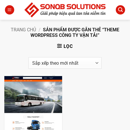
Bỏ
qua
nội
dung
TRANG CHỦ
/
SẢN PHẨM ĐƯỢC GẮN THẺ “THEME
WORDPRESS CÔNG TY VẬN TẢI”
LỌC