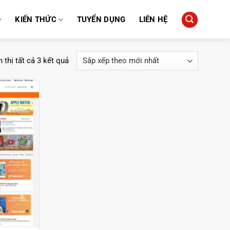
KIẾN THỨC
TUYỂN DỤNG
LIÊN HỆ
Đã
 thị tất cả 3 kết quả
sắp
xếp
theo
mới
nhất