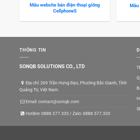
Mẫu website bán điện thoại giống
Mẫu 
CellphoneS
THÔNG TIN
D
SONQB SOLUTIONS CO., LTD
T
Q
Địa chỉ: 269 Trần Hưng Đạo, Phường Bắc Gianh, Tỉnh
B
Quảng Trị, Việt Nam.
H
Email:
contact@sonqb.com
S
Hotline:
0888.577.333
/ Zalo:
0888.577.333