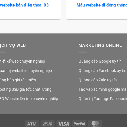
website bán điện thoại 03
Mẫu website di động thôn
ỊCH VỤ WEB
MARKETING ONLINE
hiết kế web chuyên nghiệp
Quảng cáo Google uy tín
uản trị website chuyên nghiệp
Quảng cáo Facebook uy tín
ảng báo giá tên miền
Quảng cáo Zalo uy tín
osting SSD giá tốt, chất lượng
Tạo và xác minh google ma
EO Website lên top chuyên nghiệp
Quản trị Fanpage Faceboo
Atm
Cash
Visa
PayPal
MasterCard