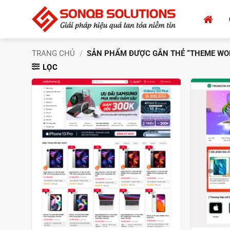
Bỏ
qua
nội
dung
TRANG CHỦ
/
SẢN PHẨM ĐƯỢC GẮN THẺ “THEME WOR
LỌC