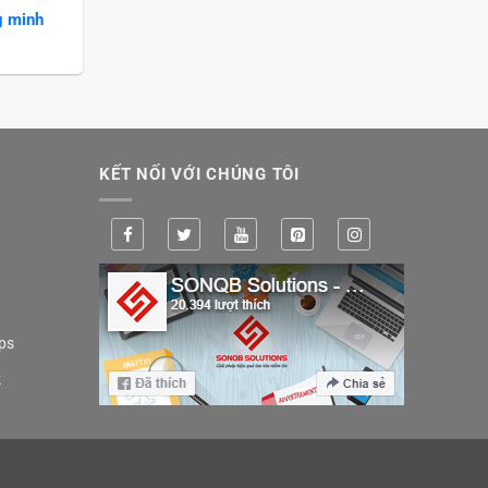
g minh
KẾT NỐI VỚI CHÚNG TÔI
ps
k