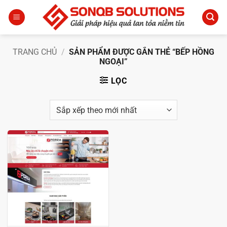
Bỏ
qua
nội
dung
TRANG CHỦ
/
SẢN PHẨM ĐƯỢC GẮN THẺ “BẾP HỒNG
NGOẠI”
LỌC