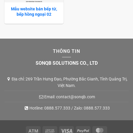
Mẫu website bán bếp từ,
bếp hồng ngoại 02
THÔNG TIN
SONQB SOLUTIONS CO., LTD
Địa chỉ: 269 Trần Hưng Đạo, Phường Bắc Gianh, Tỉnh Quảng Trị,
Việt Nam.
Email:
contact@sonqb.com
Hotline:
0888.577.333
/ Zalo:
0888.577.333
Atm
Cash
Visa
PayPal
MasterCard