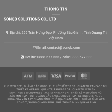
THÔNG TIN
SONQB SOLUTIONS CO., LTD
Địa chỉ: 269 Trần Hưng Đạo, Phường Bắc Gianh, Tỉnh Quảng Trị,
Việt Nam.
Email:
contact@sonqb.com
Hotline:
0888.577.333
/ Zalo:
0888.577.333
Atm
Cash
Visa
PayPal
MasterCard
On
KHO WEB ĐẸP
QUẢNG CÁO GOOGLE
THIẾT KẾ WEB QB
QUẢN TRỊ FANPAGE ĐN
Delivery
THIẾT KẾ WEB ĐN
QUẢN TRỊ FANPAGE QB
QUẢN TRỊ WEB ĐN
MUA THEME WORDPRESS
XÁC MINH MAP ĐN
THIẾT KẾ WEB ĐỒNG HỚI
XÁC MINH MAP QB
QUẢNG CÁO FACEBOOK QB
MARKETING ONLINE QB
KHÓA CỬA VÂN TAY QUẢNG BÌNH
THỔ ĐỊA QUẢNG BÌNH
QUẢNG BÌNH WEB
CỔNG TỰ ĐỘNG QUẢNG BÌNH
NHÀ THÔNG MINH QUẢNG BÌNH