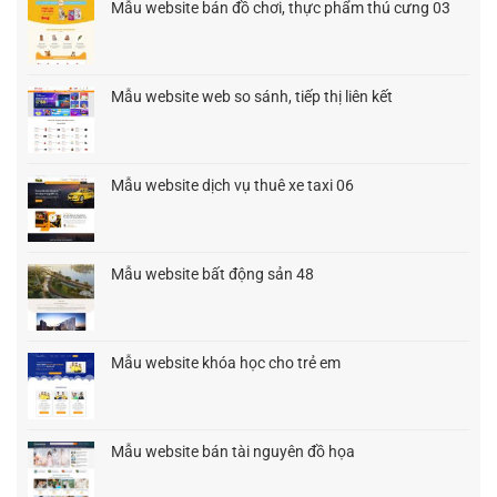
Mẫu website bán đồ chơi, thực phẩm thú cưng 03
1.200.000₫.
Giá
Giá
gốc
hiện
là:
tại
1.500.000₫.
là:
Mẫu website web so sánh, tiếp thị liên kết
900.000₫.
Giá
Giá
gốc
hiện
là:
tại
1.500.000₫.
là:
Mẫu website dịch vụ thuê xe taxi 06
900.000₫.
Giá
Giá
gốc
hiện
là:
tại
1.500.000₫.
là:
Mẫu website bất động sản 48
900.000₫.
Giá
Giá
gốc
hiện
là:
tại
1.500.000₫.
là:
Mẫu website khóa học cho trẻ em
900.000₫.
Giá
Giá
gốc
hiện
là:
tại
1.500.000₫.
là:
Mẫu website bán tài nguyên đồ họa
1.200.000₫.
Giá
Giá
gốc
hiện