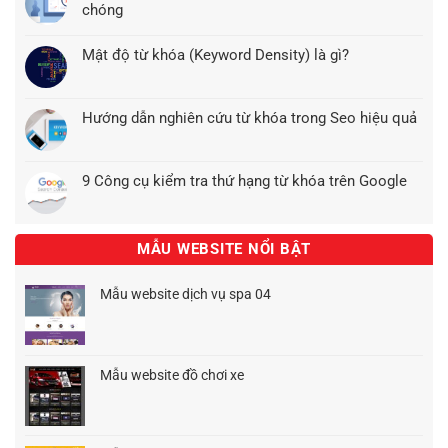
chóng
Mật độ từ khóa (Keyword Density) là gì?
Hướng dẫn nghiên cứu từ khóa trong Seo hiệu quả
9 Công cụ kiểm tra thứ hạng từ khóa trên Google
MẪU WEBSITE NỔI BẬT
Mẫu website dịch vụ spa 04
Giá
Giá
gốc
hiện
là:
tại
1.500.000₫.
là:
Mẫu website đồ chơi xe
1.200.000₫.
Giá
Giá
gốc
hiện
là:
tại
1.500.000₫.
là: