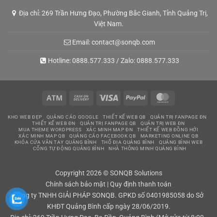
Địa chỉ: 269 Trần Hưng Đạo, Phường Bắc Gianh, Tỉnh Quảng Trị,
Việt Nam.
Email:
contact@sonqb.com
Hotline:
0888.577.333
/ Zalo:
0888.577.333
Atm
Cash
Visa
PayPal
MasterCard
On
KHO WEB ĐẸP
QUẢNG CÁO GOOGLE
THIẾT KẾ WEB QB
QUẢN TRỊ FANPAGE ĐN
Delivery
THIẾT KẾ WEB ĐN
QUẢN TRỊ FANPAGE QB
QUẢN TRỊ WEB ĐN
MUA THEME WORDPRESS
XÁC MINH MAP ĐN
THIẾT KẾ WEB ĐỒNG HỚI
XÁC MINH MAP QB
QUẢNG CÁO FACEBOOK QB
MARKETING ONLINE QB
KHÓA CỬA VÂN TAY QUẢNG BÌNH
THỔ ĐỊA QUẢNG BÌNH
QUẢNG BÌNH WEB
CỔNG TỰ ĐỘNG QUẢNG BÌNH
NHÀ THÔNG MINH QUẢNG BÌNH
Copyright 2026 © SONQB Solutions
Chính sách bảo mật
|
Quy định thanh toán
Công ty TNHH GIẢI PHÁP SONQB. GPKD số 0401985058 do Sở
KHĐT Quảng Bình cấp ngày 28/06/2019.