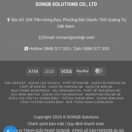
SONQB SOLUTIONS CO., LTD
Địa chỉ: 269 Trần Hưng Đạo, Phường Bắc Gianh, Tỉnh Quảng Trị,
Việt Nam.
Email:
contact@sonqb.com
Hotline:
0888.577.333
/ Zalo:
0888.577.333
Atm
Cash
Visa
PayPal
MasterCard
On
KHO WEB ĐẸP
QUẢNG CÁO GOOGLE
THIẾT KẾ WEB QB
QUẢN TRỊ FANPAGE ĐN
Delivery
THIẾT KẾ WEB ĐN
QUẢN TRỊ FANPAGE QB
QUẢN TRỊ WEB ĐN
MUA THEME WORDPRESS
XÁC MINH MAP ĐN
THIẾT KẾ WEB ĐỒNG HỚI
XÁC MINH MAP QB
QUẢNG CÁO FACEBOOK QB
MARKETING ONLINE QB
KHÓA CỬA VÂN TAY QUẢNG BÌNH
THỔ ĐỊA QUẢNG BÌNH
QUẢNG BÌNH WEB
CỔNG TỰ ĐỘNG QUẢNG BÌNH
NHÀ THÔNG MINH QUẢNG BÌNH
Copyright 2026 © SONQB Solutions
Chính sách bảo mật
|
Quy định thanh toán
Công ty TNHH GIẢI PHÁP SONQB. GPKD số 0401985058 do Sở