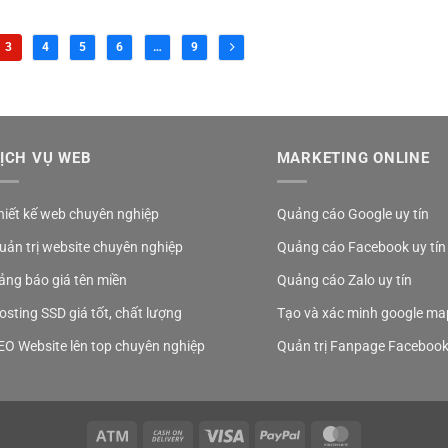
3
4
5
6
…
9
ỊCH VỤ WEB
MARKETING ONLINE
hiết kế web chuyên nghiệp
Quảng cáo Google uy tín
uản trị website chuyên nghiệp
Quảng cáo Facebook uy tín
ảng báo giá tên miền
Quảng cáo Zalo uy tín
osting SSD giá tốt, chất lượng
Tạo và xác minh google ma
EO Website lên top chuyên nghiệp
Quản trị Fanpage Faceboo
Atm
Cash
Visa
PayPal
MasterCard