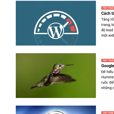
THỦ THUẬ
Cách t
Tăng tố
trang, 
độ load
một webs
THỦ THUẬ
Google
Để hiểu
Humming
ruồi. Đ
những c
THỦ THUẬ