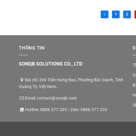
1
2
THÔNG TIN
D
SONQB SOLUTIONS CO., LTD
T
Q
Địa chỉ: 269 Trần Hưng Đạo, Phường Bắc Gianh, Tỉnh
B
Quảng Trị, Việt Nam.
H
Email:
contact@sonqb.com
S
Hotline:
0888.577.333
/ Zalo:
0888.577.333