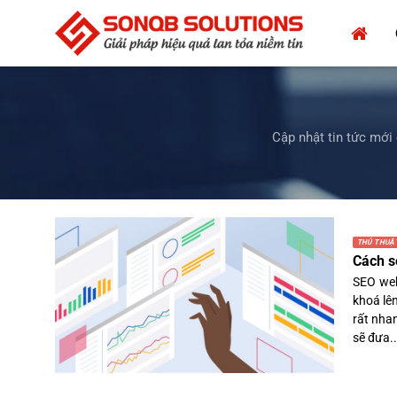
Bỏ
qua
nội
dung
Cập nhật tin tức mới
THỦ THUẬ
Cách s
SEO web
khoá lê
rất nha
sẽ đưa..