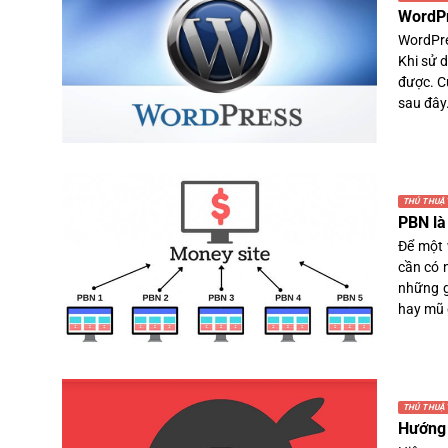
WordPr
WordPre
Khi sử 
được. C
sau đây.
THỦ THUẬ
PBN là
Để một 
cần có 
những g
hay mũ 
THỦ THUẬ
Hướng 