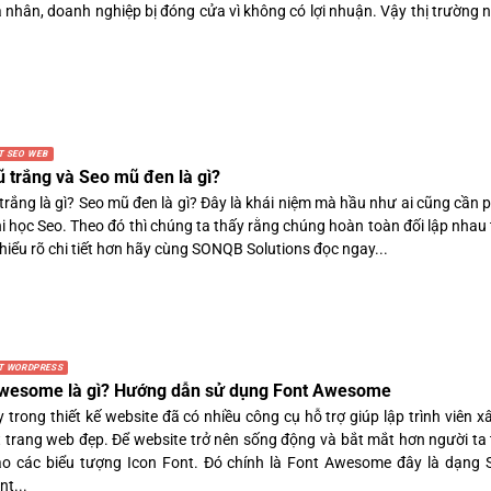
á nhân, doanh nghiệp bị đóng cửa vì không có lợi nhuận. Vậy thị trường 
T SEO WEB
 trắng và Seo mũ đen là gì?
rắng là gì? Seo mũ đen là gì? Đây là khái niệm mà hầu như ai cũng cần p
hi học Seo. Theo đó thì chúng ta thấy rằng chúng hoàn toàn đối lập nhau
hiểu rõ chi tiết hơn hãy cùng SONQB Solutions đọc ngay...
T WORDPRESS
wesome là gì? Hướng dẫn sử dụng Font Awesome
 trong thiết kế website đã có nhiều công cụ hỗ trợ giúp lập trình viên 
 trang web đẹp. Để website trở nên sống động và bắt mắt hơn người ta
o các biểu tượng Icon Font. Đó chính là Font Awesome đây là dạng
nt...