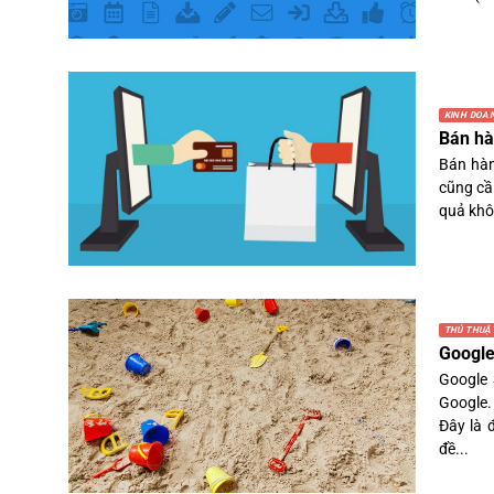
KINH DOA
Bán hà
Bán hàn
cũng cầ
quả khô
THỦ THUẬ
Google
Google 
Google. 
Đây là 
đề...