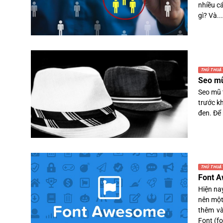
nhiều c
gì? Và...
THỦ THUẬ
Seo mũ
Seo mũ t
trước k
đen. Để 
THỦ THUẬ
Font A
Hiện nay
nên một
thêm và
Font (fo