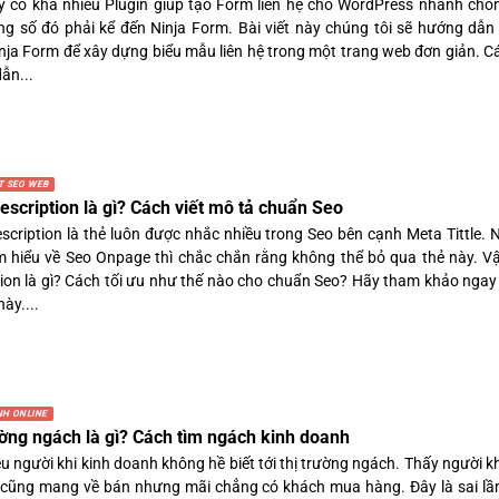
y có khá nhiều Plugin giúp tạo Form liên hệ cho WordPress nhanh chó
ng số đó phải kể đến Ninja Form. Bài viết này chúng tôi sẽ hướng dẫn
nja Form để xây dựng biểu mẫu liên hệ trong một trang web đơn giản. C
ẫn...
T SEO WEB
escription là gì? Cách viết mô tả chuẩn Seo
scription là thẻ luôn được nhắc nhiều trong Seo bên cạnh Meta Tittle.
m hiểu về Seo Onpage thì chắc chắn rằng không thể bỏ qua thẻ này. V
tion là gì? Cách tối ưu như thế nào cho chuẩn Seo? Hãy tham khảo ngay
này....
NH ONLINE
ường ngách là gì? Cách tìm ngách kinh doanh
ều người khi kinh doanh không hề biết tới thị trường ngách. Thấy người 
 cũng mang về bán nhưng mãi chẳng có khách mua hàng. Đây là sai lầ