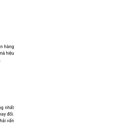
án hàng
 mà hiệu
.
ng nhất
hay đổi.
hải vấn