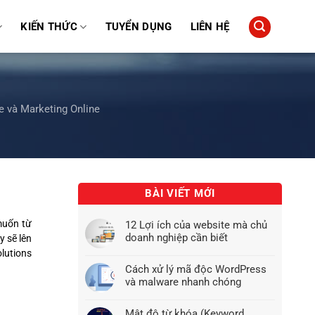
KIẾN THỨC
TUYỂN DỤNG
LIÊN HỆ
e và Marketing Online
BÀI VIẾT MỚI
muốn từ
12 Lợi ích của website mà chủ
doanh nghiệp cần biết
y sẽ lên
lutions
Cách xử lý mã độc WordPress
và malware nhanh chóng
Mật độ từ khóa (Keyword