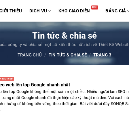
GIỚI THIỆU
DỊCH VỤ
KHO GIAO DIỆN
BẢNG GIÁ
Tin tức & chia sẻ
 của công ty và chia sẻ một số kiến thức hữu ích về Thiết Kế Websit
TRANG CHỦ
/
TIN TỨC & CHIA SẺ
/
TRANG 3
T SEO WEB
eo web lên top Google nhanh nhất
 lên top Google không thể một sớm một chiều. Nhiều người làm SEO 
n trang nhất Google nhanh đã thực hiện các kỹ thuật mũ đen. Với cách nà
nh nhưng sẽ không bền vững theo thời gian. Bài viết dưới đây SONQB So
.