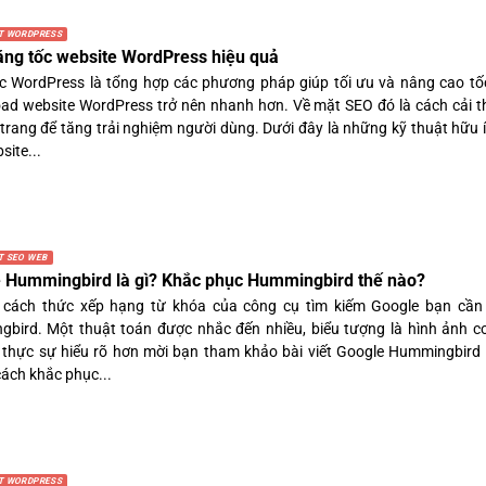
T WORDPRESS
ăng tốc website WordPress hiệu quả
c WordPress là tổng hợp các phương pháp giúp tối ưu và nâng cao tốc
load website WordPress trở nên nhanh hơn. Về mặt SEO đó là cách cải t
 trang để tăng trải nghiệm người dùng. Dưới đây là những kỹ thuật hữu 
ite...
T SEO WEB
 Hummingbird là gì? Khắc phục Hummingbird thế nào?
 cách thức xếp hạng từ khóa của công cụ tìm kiếm Google bạn cần 
bird. Một thuật toán được nhắc đến nhiều, biểu tượng là hình ảnh c
ể thực sự hiểu rõ hơn mời bạn tham khảo bài viết Google Hummingbird l
ách khắc phục...
T WORDPRESS