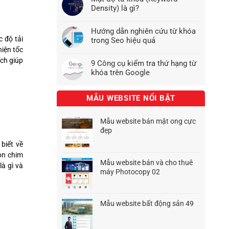
Density) là gì?
Hướng dẫn nghiên cứu từ khóa
 độ tải
trong Seo hiệu quả
hiện tốc
ích giúp
9 Công cụ kiểm tra thứ hạng từ
khóa trên Google
MẪU WEBSITE NỔI BẬT
Mẫu website bán mật ong cực
đẹp
Giá
Giá
biết về
gốc
hiện
on chim
là:
tại
Mẫu website bán và cho thuê
à gì và
1.500.000₫.
là:
máy Photocopy 02
1.200.000₫.
Giá
Giá
gốc
hiện
là:
tại
Mẫu website bất động sản 49
1.500.000₫.
là:
Giá
Giá
900.000₫.
gốc
hiện