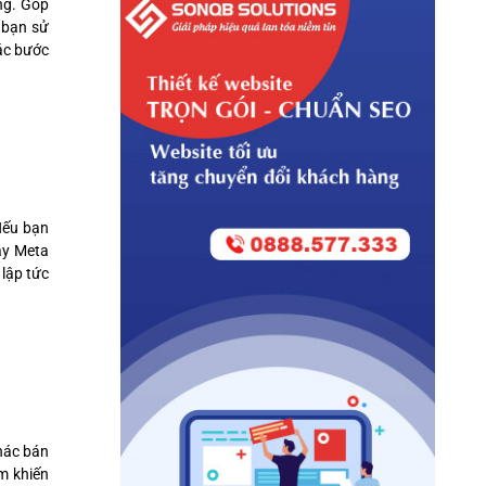
ng. Góp
 bạn sử
ác bước
 Nếu bạn
ậy Meta
 lập tức
khác bán
m khiến