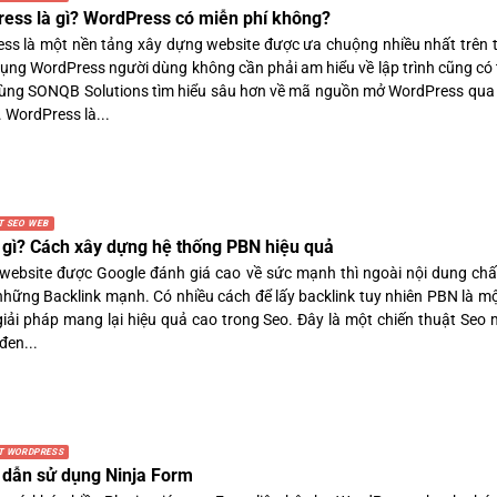
ess là gì? WordPress có miễn phí không?
ss là một nền tảng xây dựng website được ưa chuộng nhiều nhất trên th
dụng WordPress người dùng không cần phải am hiểu về lập trình cũng có
ùng SONQB Solutions tìm hiểu sâu hơn về mã nguồn mở WordPress qua b
 WordPress là...
T SEO WEB
 gì? Cách xây dựng hệ thống PBN hiệu quả
website được Google đánh giá cao về sức mạnh thì ngoài nội dung chấ
những Backlink mạnh. Có nhiều cách để lấy backlink tuy nhiên PBN là m
iải pháp mang lại hiệu quả cao trong Seo. Đây là một chiến thuật Seo
đen...
T WORDPRESS
dẫn sử dụng Ninja Form