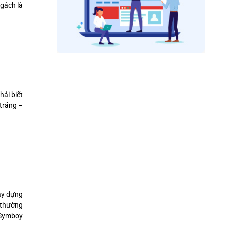
ngách là
hải biết
 trắng –
xây dựng
 thường
 Symboy