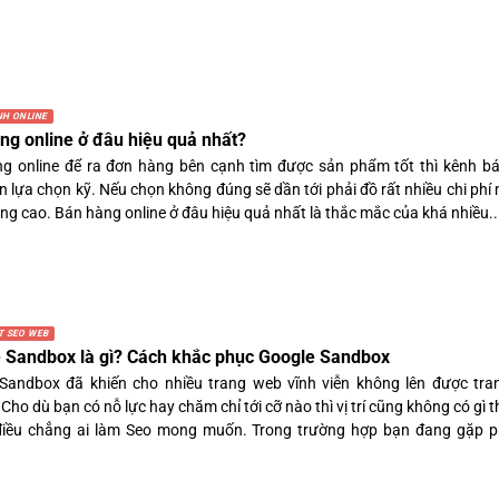
NH ONLINE
ng online ở đâu hiệu quả nhất?
g online để ra đơn hàng bên cạnh tìm được sản phẩm tốt thì kênh b
n lựa chọn kỹ. Nếu chọn không đúng sẽ dần tới phải đồ rất nhiều chi phí
ng cao. Bán hàng online ở đâu hiệu quả nhất là thắc mắc của khá nhiều..
T SEO WEB
 Sandbox là gì? Cách khắc phục Google Sandbox
Sandbox đã khiến cho nhiều trang web vĩnh viễn không lên được tra
Cho dù bạn có nỗ lực hay chăm chỉ tới cỡ nào thì vị trí cũng không có gì t
điều chẳng ai làm Seo mong muốn. Trong trường hợp bạn đang gặp p