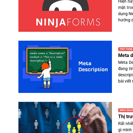
Hiện na
mặt tro
dụng Ni
hướng d
THỦ THUẬ
Meta d
Meta De
đang tì
descrip
bài viết 
KINH DOA
Thị tr
Rất nhi
gì mình