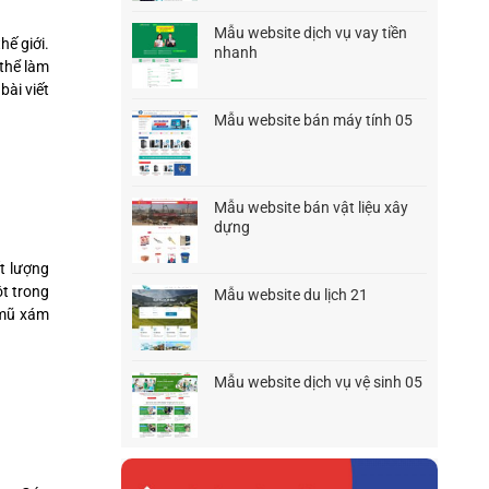
là:
tại
1.500.000₫.
là:
Mẫu website dịch vụ vay tiền
1.200.000₫.
ế giới.
nhanh
 thể làm
Giá
Giá
ài viết
gốc
hiện
là:
tại
Mẫu website bán máy tính 05
1.500.000₫.
là:
Giá
Giá
1.200.000₫.
gốc
hiện
là:
tại
1.500.000₫.
là:
Mẫu website bán vật liệu xây
1.200.000₫.
dựng
Giá
Giá
gốc
hiện
t lượng
là:
tại
ột trong
Mẫu website du lịch 21
1.500.000₫.
là:
Giá
Giá
 mũ xám
900.000₫.
gốc
hiện
là:
tại
1.500.000₫.
là:
Mẫu website dịch vụ vệ sinh 05
900.000₫.
Giá
Giá
gốc
hiện
là:
tại
1.500.000₫.
là:
900.000₫.